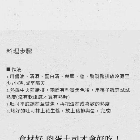
料理步驟
■作法
1.用醬油、清酒、蛋白清、蒜頭、糖，醃製豬排放冷藏至
少1小時,或至隔天​
2.熱鍋中火煎豬排，兩面有些微焦色後，用筷子戳穿試試
熟度(沒有軟嫩感才算有熟喔)
3.吐司平底鍋煎至微焦，再把蛋煎成喜歡的熟度
4.烤好的吐司抹上花生醬，放上豬排與蛋，完成!
食材好 肉蛋土司才會好吃！