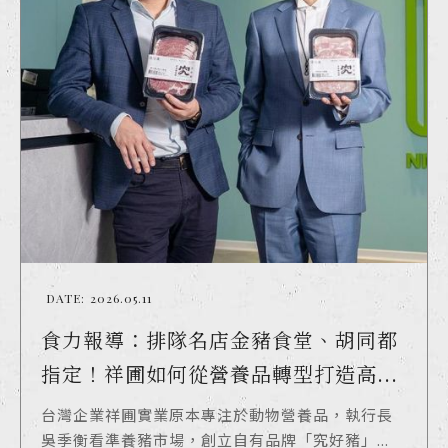
DATE:
2026.05.11
食力報導：排隊名店金豬食堂、胡同都
指定！祥圃如何從營養品轉型打造高...
台灣企業祥圃實業原本專注於動物營養品，執行長
吳季衡看準養豬市場，創立自有品牌「究好豬」...