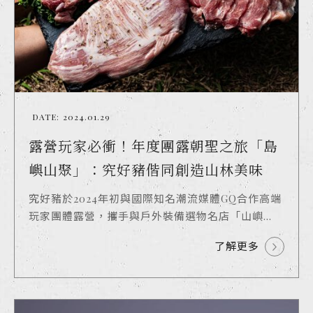
DATE:
2024.01.29
露營玩家必衝！年度團露朝聖之旅「島
嶼山聚」：究好豬偕同創造山林美味
究好豬於2024年初與國際知名潮流媒體GQ合作高端
玩家團體露營，攜手與戶外裝備選物名店「山嶼...
了解更多