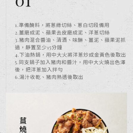
01
1.準備醃料，將蔥綠切絲、蔥白切段備用
2.薑磨成泥、蘋果去皮磨成泥、洋蔥切絲
3.豬肉混合醬油、清酒、味醂、薑泥、蘋果泥抓
過，靜置至少15分鐘
4.下油熱鍋，用中大火將洋蔥炒成金黃色後取出
5.同支鍋子加入豬肉和醬汁，用中大火燒出色澤
後，把洋蔥加入拌勻
6.湯汁收乾、豬肉熟透後取出