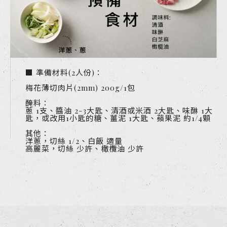
■ 準備材料(2人份)：
梅花薄切肉片(2mm) 200g/1包
醃料：
蔥 1支、醬油 2-3大匙、清酒或米酒 2大匙、味醂 1大
匙，或改用1小匙的糖、薑泥 1大匙、蘋果泥 約1/4顆
其他：
洋蔥，切絲 1/2、白飯 適量
高麗菜，切絲 少許、橄欖油 少許