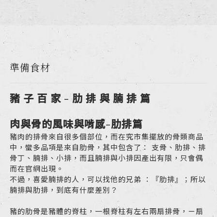
準備食材
豬 子 百 家 - 肋 排 與 腩 排 篇
肉與骨的風味與啃感-肋排篇
豬肉的排骨來自很多個部位，而在究市集擺放的骨類商品
中，蠻多品項是來自肋骨，其中包含了： 支骨、肋排、排
骨丁、腩排、小排，而且腩排與小排因產出有限，只會偶
而在官網出現。
不過，喜愛腩排的人，可以找他的兄弟 ：『肋排』；所以
腩排與肋排，到底有什麼差別？
豬的肋骨是豬體的脊柱，一根脊柱有左右兩扇排骨，ㄧ扇