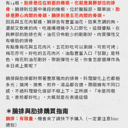
有14根。
肋排是位在前面的幾根，也就是肩胛部位的排
骨
，腩排則位居中後段的幾根，位於腹脇部。簡單說，
肋
排是胛心肉間的骨頭，腩排則是五花肉間的骨頭。
因爲與五花肉緊連，腩排含有豐富油花，如果烹調的夠，
濃郁又軟嫩的肉，吃進嘴裡幾乎入口即化。這個優點，在
肩舺部的肋排也有，油花分佈較少的剛剛好，肉質彈性又
有嚼勁的排骨
有點像梅花與五花肉片，五花好吃可以涮鍋、可煎可烤；
梅花亦可。好吃的五花肉片，油脂豐富入口『甘甜』是特
色、梅花則油花剛好、帶筋彈性十足，你會怎麼選擇作為
本日桌上賓呢？
腩排與肋排都附帶著豐厚豬肉的排骨，料理變化上也都極
多元；燒烤、燉煮、煎炸、湯品都合適。兩個擁有不同口
感，不過料理變化度卻不相上下。正所謂，『本是同根
生，香煎都好吃』，大概就是在表達這個
＊腩排與肋排購買指南
腩排：有限量
，機會來了請快下手購入（一定要注意line
通知）