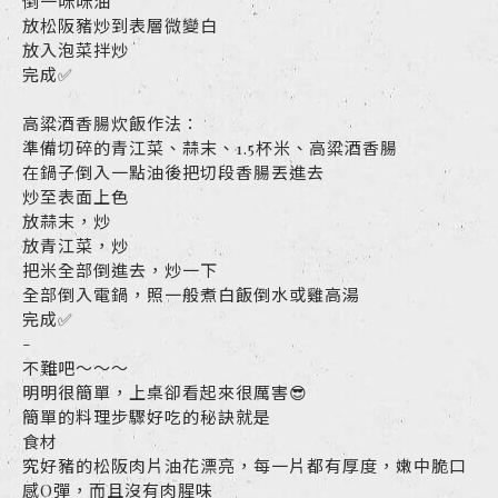
倒一咪咪油
放松阪豬炒到表層微變白
放入泡菜拌炒
完成✅
高粱酒香腸炊飯作法：
準備切碎的青江菜、蒜末、1.5杯米、高粱酒香腸
在鍋子倒入一點油後把切段香腸丟進去
炒至表面上色
放蒜末，炒
放青江菜，炒
把米全部倒進去，炒一下
全部倒入電鍋，照一般煮白飯倒水或雞高湯
完成✅
-
不難吧～～～
明明很簡單，上桌卻看起來很厲害😎
簡單的料理步驟好吃的秘訣就是
食材
究好豬的松阪肉片油花漂亮，每一片都有厚度，嫩中脆口
感Q彈，而且沒有肉腥味