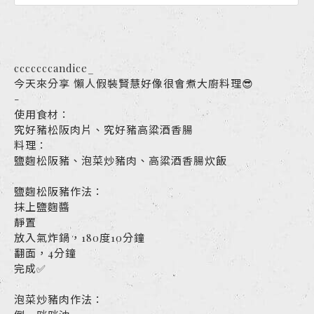
cccccccandice_
今天來分享 懶人假裝賢慧好像很會煮大廚料理😎
-
使用食材：
究好豬松阪肉片、究好豬高粱酒香腸
料理：
鹽麴松阪豬、泡菜炒豬肉、高粱酒香腸炊飯
鹽麴松阪豬作法：
抹上鹽麴醬
靜置
放入氣炸鍋，180度10分鐘
翻面，4分鐘
完成✅
泡菜炒豬肉作法：