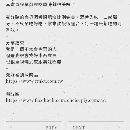
其實直接單煎來吃原味就很美味了
究好豬的高粱酒香腸肥瘦比例完美，酒香入味，口感彈
牙，不只單吃好吃，拿來炊飯很適合，每一粒米都吃的到
香味。
-
分享結束
我是一個不太會煮菜的人
但是我很會找好東西來買
也很重視儀式感跟美味程度
-
究好豬頂級肉品
https://www.cmkt.com.tw
粉絲團：
https://www.facebook.com/choicepig.com.tw/
PREV
NEXT