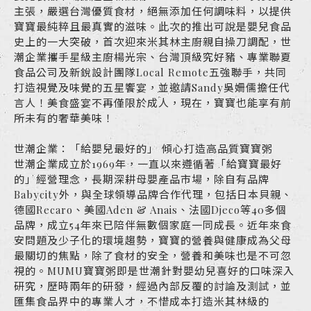
主張，嚴選台灣優質食材，絕無添加任何調味料，以提供
寶寶最純粹且最真實的滋味。此次的推出可說是嬰兒食品
史上的一大突破，首次迎來米其林主廚親自操刀調配，世
潮企業攜手星級主廚楊光宗、台灣頂級究好豬、專業聯夏
食品公司及新銳設計團隊Local Remote五強聯手，共同
打造視覺及味覺的五星饗宴，並邀請Sandy吳姍儒擔任代
言人！美食盛宴不再僅限於成人，現在，寶寶也能享有前
所未有的奢華美味！
世潮企業：「給嬰兒最好的」 傾心打造高品質寶寶粥
世潮企業成立於1969年，一直以來遵循著「給寶寶最好
的」經營理念，長期深耕母嬰產品市場，除自有品牌
Babycity外，與全球領導品牌合作代理，包括日本貝親、
德國Recaro、美國Aden & Anais、法國Djeco等40多個
品牌，成立54年來已陪伴無數個家庭一同成長。近年來食
安問題及少子化的環境趨勢，寶寶的營養與健康成為父母
最關切的焦點，除了食材的安全，營養和美味也是不可忽
視的。MUMU寶寶粥即是世潮針對嬰幼兒喜好的口味深入
研究，歷時兩年的研發，經過內部反覆的討論及測試，並
匯集食品界中的專業人才，不惜成本打造米其林級的