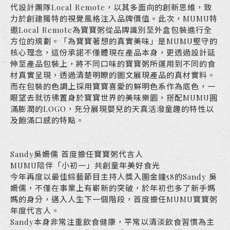
代設計團隊Local Remote，以其多面向的創新思維，致
力於創建獨特的視覺風格注入品牌價值。此次，MUMU特
邀Local Remote為寶寶粥從品牌識別至外盒包裝進行全
方位的規劃。「為寶寶著想的真實美味」是MUMU堅守的
核心理念，這份承諾不僅體現在產品本身，更透過設計延
伸至產品包裝上，將不同口味的寶寶粥所運用到不同的食
材真實呈現，透過清楚明瞭的圖文展現產品的真材實料。
而在包裝的色調上採用寶寶喜愛的鮮明色系作為底色，一
眼望去就彷彿置身於寶寶世界的美味樂園，搭配MUMU圓
滿膨潤的LOGO，充分展現嬰兒的天真活潑童趣的特性以
及飽滿口感的特點。
Sandy吳姍儒 首度擔任寶寶粥代言人
MUMU陪伴「小初一」共創童年美好食光
今年再度以最佳綜藝節目主持人獎入圍金鐘58的Sandy 吳
姍儒，不僅在事業上有嶄新的突破，於年初也多了新手媽
媽的身分，邁入人生下一個階段，首度擔任MUMU寶寶粥
年度代言人。
Sandy本身非常注重飲食健康，平常以清淡飲食習慣為主