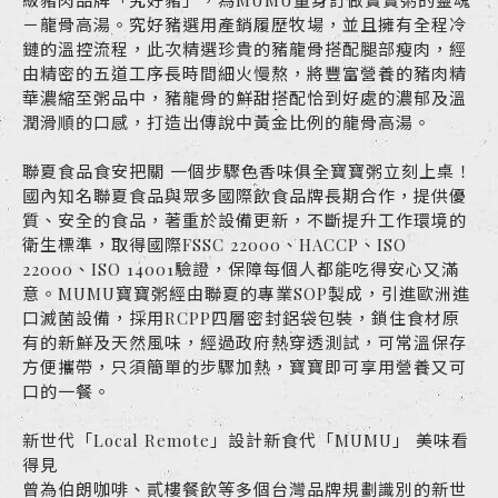
級豬肉品牌「究好豬」，為MUMU量身訂做寶寶粥的靈魂
－龍骨高湯。究好豬選用產銷履歷牧場，並且擁有全程冷
鏈的溫控流程，此次精選珍貴的豬龍骨搭配腿部瘦肉，經
由精密的五道工序長時間細火慢熬，將豐富營養的豬肉精
華濃縮至粥品中，豬龍骨的鮮甜搭配恰到好處的濃郁及溫
潤滑順的口感，打造出傳說中黃金比例的龍骨高湯。
聯夏食品食安把關 一個步驟色香味俱全寶寶粥立刻上桌！
國內知名聯夏食品與眾多國際飲食品牌長期合作，提供優
質、安全的食品，著重於設備更新，不斷提升工作環境的
衛生標準，取得國際FSSC 22000、HACCP、ISO
22000、ISO 14001驗證，保障每個人都能吃得安心又滿
意。MUMU寶寶粥經由聯夏的專業SOP製成，引進歐洲進
口滅菌設備，採用RCPP四層密封鋁袋包裝，鎖住食材原
有的新鮮及天然風味，經過政府熱穿透測試，可常溫保存
方便攜帶，只須簡單的步驟加熱，寶寶即可享用營養又可
口的一餐。
新世代「Local Remote」設計新食代「MUMU」 美味看
得見
曾為伯朗咖啡、貳樓餐飲等多個台灣品牌規劃識別的新世