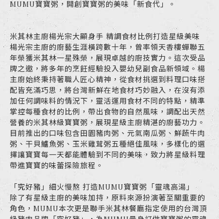
MUMU寶寶粥，開創寶寶粥的美味「新食代」。
米其林主廚楊光宗大顯身手 精調食材比例打造星級美味
楊光宗主廚的廚藝生涯橫跨數十年，曾率領天香樓蟬聯五
年榮獲米其林一星殊榮，展現卓越的廚技實力。這次受品
牌之邀，將多年的烹飪經驗投入嬰幼兒副食品新領域。楊
主廚始終秉持著職人匠心精神，從食材挑選到料理口味搭
配皆充滿巧思，將台灣新鮮在地食材巧妙融入，在沒有添
加任何調味料的情況下，靈活運用食材不同的特點，精準
掌控每種食材的比例，帶出食物的自然風味，調配出天然
營養的米其林級寶寶粥，展現星級主廚精湛的廚藝功力。
目前推出的口味包含田園豬肉粥、元氣南瓜粥、鮮蔬牛肉
粥、干貝鱸魚粥、玉米雞茸粥五種絕佳風味，多樣化的選
擇讓寶寶每一天都能體驗到不同的美味，致力將星級料理
帶進寶寶的味蕾探險旅程。
「究好豬」細火慢熬 打造MUMU寶寶粥「靈魂高湯」
除了有星級主廚的美味加持，原料來源扮演著至關重要的
角色，MUMU本次更是聯手米其林餐廳指定使用的台灣頂