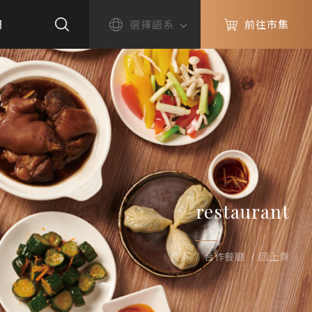
們
選擇語系
前往市集
restaurant
首頁
合作餐廳
回上頁