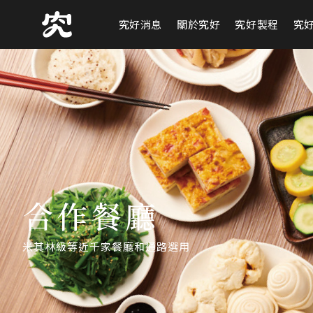
究好消息
關於究好
究好製程
究
合作餐廳
米其林級等近千家餐廳和通路選用