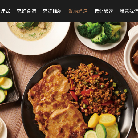
好產品
究好食譜
究好推薦
餐廳通路
安心驗證
聯繫我