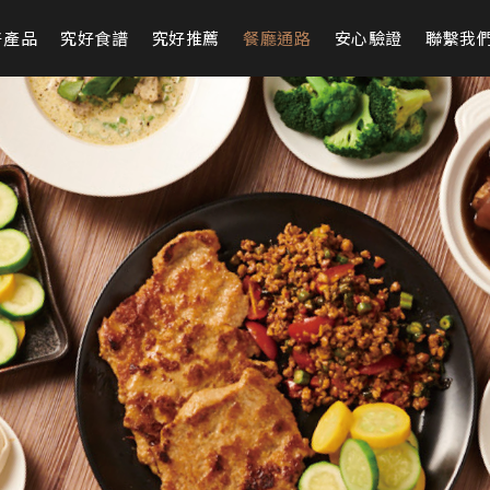
好產品
究好食譜
究好推薦
餐廳通路
安心驗證
聯繫我