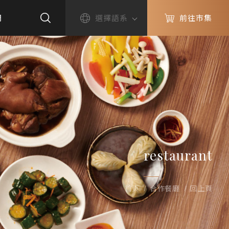
們
選擇語系
前往市集
restaurant
首頁
合作餐廳
回上頁