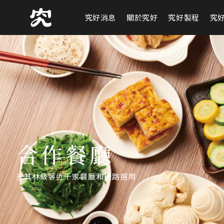
究好消息
關於究好
究好製程
究
合作餐廳
米其林級等近千家餐廳和通路選用