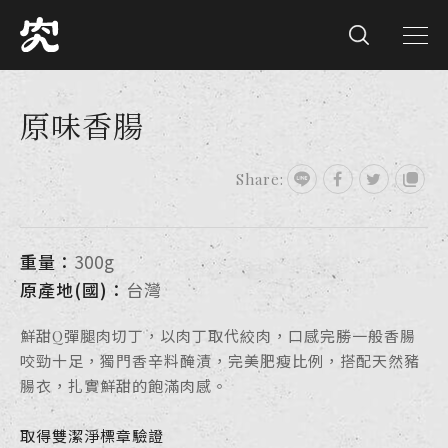
原味香腸
Share:
重量：
300g
原產地(國)：
台灣
鮮甜Q彈腿肉切丁，以肉丁取代絞肉，口感完勝一般香腸
咬勁十足，獨門香辛料醃漬，完美肥瘦比例，搭配天然豬
腸衣，扎實鮮甜的飽滿肉感。
取得雙潔淨標章驗證