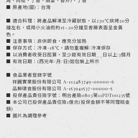
角、肉桂、丁香、胡荽、香芹)、丁香
■ 原產地(國)：台灣
■ 適合料理：將產品解凍至冷藏狀態，以230℃烘烤20分
鐘左右，或用小火油煎約15~20分鐘至香腸表面呈金黃
色。
■ 注意事項：非供即食，應充分加熱
■ 保存方式：冷凍-18℃，請勿重複解/冷凍保存
■ 以消費者收受日起算，至少距有效日期__日以上:3個月
■ 有效日期：(西元年/月/日)如包裝上所示
■ 食品業者登錄字號
祥圃實業股份有限公司 A-112483749-00000-6
品鮮璞食股份有限公司 A-153941537-00000-5
■ 投保產品責任險字號：明台產險0803第11PDT00235號
■ 本公司已投保產品責任險1億元(投保金額不等同理賠金
額)
■ 圖片為調理參考