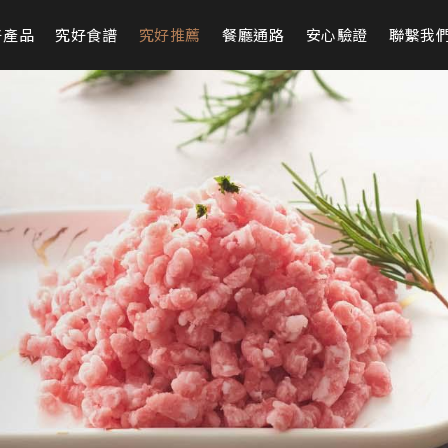
好產品
究好食譜
究好推薦
餐廳通路
安心驗證
聯繫我