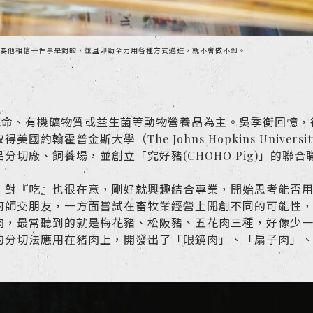
要他相信一件事是對的，並且卯勁全力用各種方式邁進，就不會做不到。
售維他命、有機礦物質或益生菌等動物營養品為主。吳季衡回憶
翰霍普金斯大學（The Johns Hopkins Unive
切廠、飼養場，並創立「究好豬(CHOHO Pig)」的聯合
，對『吃』也很在意，剛好就興趣結合專業，開始思考能否
廚師交朋友，一方面嘗試在畜牧業經營上開創不同的可能性
肉，最常聽到的就是梅花豬、松阪豬、五花肉三種，好像少
的分切法應用在豬肉上，開發出了「眼鏡肉」、「扇子肉」