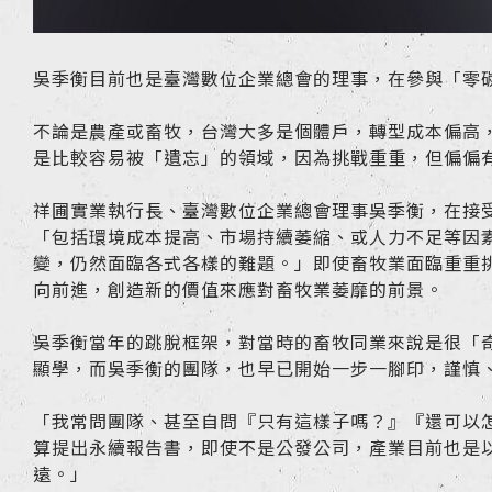
吳季衡目前也是臺灣數位企業總會的理事，在參與「零
不論是農產或畜牧，台灣大多是個體戶，轉型成本偏高
是比較容易被「遺忘」的領域，因為挑戰重重，但偏偏
祥圃實業執行長、臺灣數位企業總會理事吳季衡，在接受《
「包括環境成本提高、市場持續萎縮、或人力不足等因
變，仍然面臨各式各樣的難題。」即使畜牧業面臨重重挑
向前進，創造新的價值來應對畜牧業萎靡的前景。
吳季衡當年的跳脫框架，對當時的畜牧同業來說是很「
顯學，而吳季衡的團隊，也早已開始一步一腳印，謹慎
「我常問團隊、甚至自問『只有這樣子嗎？』『還可以
算提出永續報告書，即使不是公發公司，產業目前也是
遠。」