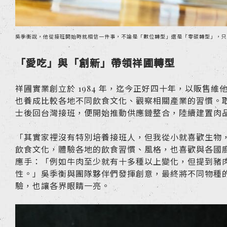
吳季衡說，他從接班開始時就相信一件事，不論是「數位轉型」還是「零碳轉型」，只
「愛吃」與「創新」帶領祥圃轉型
祥圃實業創立於 1984 年，迄今正好四十年，以販
也養成比較各地不同飲食文化、觀察相關產業的習慣。取得美國約
士後回台灣接班，便開始推動供應鏈整合，陸續建置肉品分
「其實家裡沒有特別培養接班人，但我從小就喜歡生物
飲食文化，體驗各地的飲食習慣、風格，也喜歡與各國
應手：「例如牛肉至少就有十多種以上變化，但提到豬
性。」吳季衡與團隊夥伴們發揮創意，最終將不同物種
驗，也讓各界眼睛一亮。