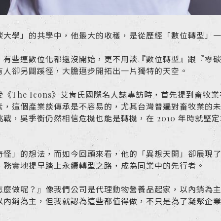
碳大學」的共學中，他最大的收穫，是從歷經「數位轉型」
，有些連數位化都還沒開始，更不用談『數位轉型』跟『零
有人卻另闢蹊徑，大膽邁步開拓出一片獨特的天空。
The Icons》艾肯氏國際名人誌專訪時，首先提到畜牧
素，這個產業談傳承是不容易的，尤其台灣普遍對畜牧業的
戰，吳季衡仍然相信危機也能是轉機，在 2010 年時就堅
奇怪」的想法，而如今回頭來看，他的「異想天開」卻展現
、務實地提早踏上永續轉型之路，成為同業中的先行者。
怎麼做呢？』像我們公司是代理動物營養品起家，以內銷為
以內銷為主，但我就認為這些都值得做，不只是為了凝聚企