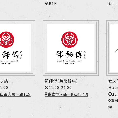
號B1F
號
享店)
鄧師傅(美術館店)
教父牛
Hou
1:00
11:00-21:00
12
山區大順一路115
高雄市河西一路1477號
高雄
樓