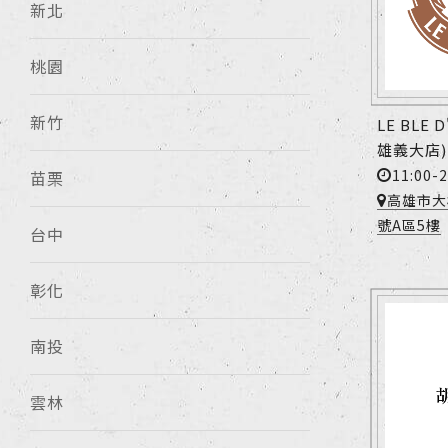
新北
桃園
新竹
LE BLE
雄義大店)
11:00-2
苗栗
高雄市大
號A區5樓
台中
彰化
南投
雲林