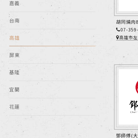
嘉義
台南
胡同燒肉
07-359
高雄市左
高雄
屏東
基隆
宜蘭
花蓮
鄧師傅(大