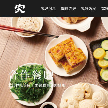
究好消息
關於究好
究好製程
究
合作餐廳
米其林級等近千家餐廳和通路選用