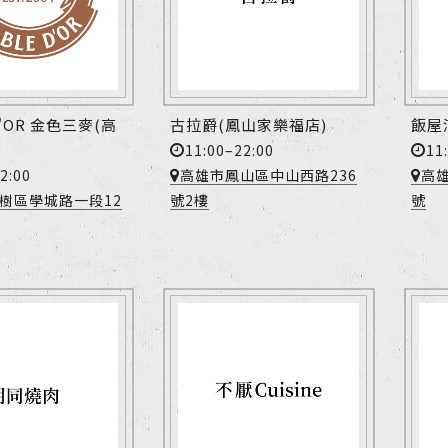
 D'OR 金色三麥(高
古拉爵(鳳山家樂福店)
飯屋
11:00–22:00
11
2:00
高雄市鳳山區中山西路236
高
樹區學城路一段12
號2樓
號