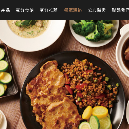
好產品
究好食譜
究好推薦
餐廳通路
安心驗證
聯繫我