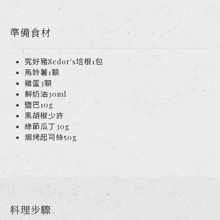
準備食材
究好豬Sedor's培根1包
馬鈴薯1顆
雞蛋3顆
鮮奶油30ml
鹽巴10g
黑胡椒少許
綠節瓜丁30g
焗烤起司絲50g
料理步驟