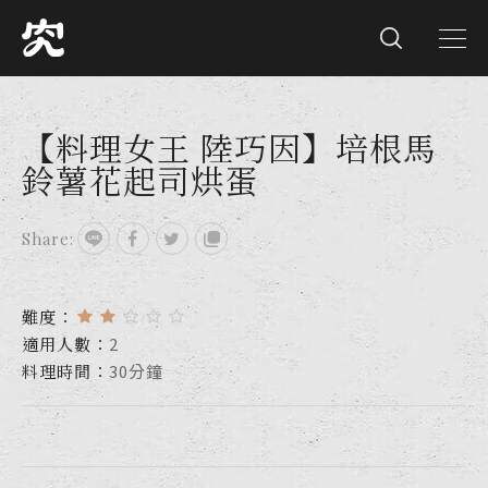
【料理女王 陸巧因】培根馬
鈴薯花起司烘蛋
Share:
難度：
適用人數：
2
料理時間：
30分鐘