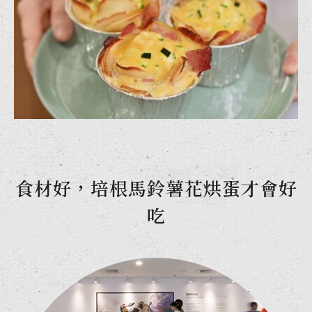
食材好，培根馬鈴薯花烘蛋才會好
吃