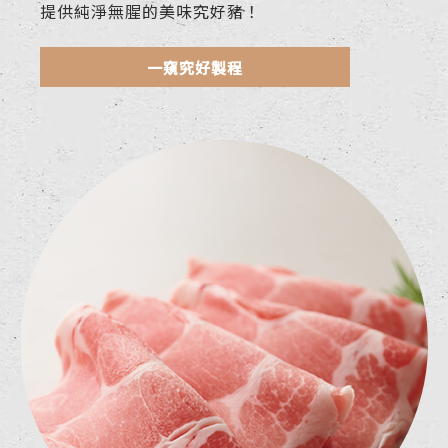
提供純淨無腥的美味究好豬！
一窺究好製程