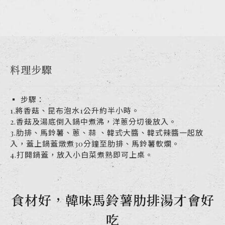
料理步驟
▪ 步驟：
1.將香菇、昆布泡水1公升約半小時。
2.香菇及湯底倒入鍋中煮沸，洋蔥分切後放入。
3.肋排、馬鈴薯、蔥、蒜 、韓式大醬、韓式辣醬一起放
入，蓋上鍋蓋燉煮30分鐘至肋排、馬鈴薯軟爛。
4.打開鍋蓋，放入小白菜煮熟即可上桌。
食材好，韓味馬鈴薯肋排湯才會好
吃