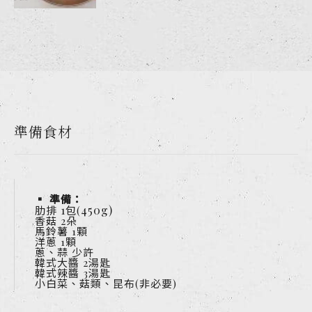
準備食材
▪ 準備：
1
450g)
肋排
包(
香菇 2朵
馬鈴薯 1顆
洋蔥 1顆
蔥、蒜 少許
韓式大醬 2湯匙
韓式辣醬 3湯匙
小白菜、菇類、昆布(非必要)