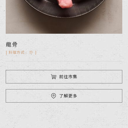
龍骨
支骨
軟骨丁
排骨丁
肋排
薄骨嫩肩排
炒
炒
炒
炒
炒
炒
料理方式 :
料理方式 :
料理方式 :
料理方式 :
料理方式 :
料理方式 :
前往市集
前往市集
前往市集
前往市集
前往市集
前往市集
了解更多
了解更多
了解更多
了解更多
了解更多
了解更多