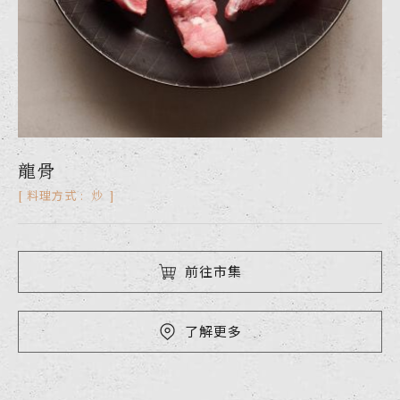
龍骨
支骨
軟骨丁
排骨丁
肋排
薄骨嫩肩排
炒
炒
炒
炒
炒
炒
料理方式 :
料理方式 :
料理方式 :
料理方式 :
料理方式 :
料理方式 :
前往市集
前往市集
前往市集
前往市集
前往市集
前往市集
了解更多
了解更多
了解更多
了解更多
了解更多
了解更多