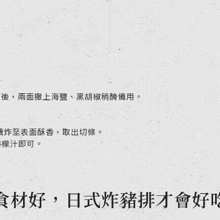
大後，兩面撒上海鹽、黑胡椒稍醃備用。
火續炸至表面酥香，取出切條。
檸檬汁即可。
食材好，日式炸豬排才會好