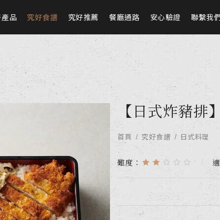
好產品
究好食譜
究好推薦
餐廳通路
安心驗證
聯繫我
【日式炸豬排
首頁
究好食譜
日式料理
難度：
適