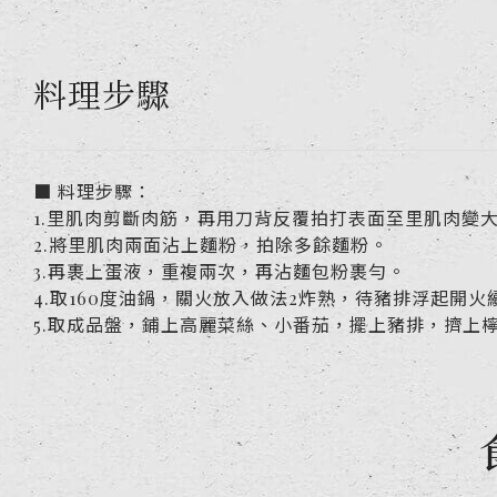
料理步驟
■ 料理步驟：
1.里肌肉剪斷肉筋，再用刀背反覆拍打表面至里肌肉變
2.將里肌肉兩面沾上麵粉，拍除多餘麵粉。
3.再裹上蛋液，重複兩次，再沾麵包粉裹勻。
4.取160度油鍋，關火放入做法2炸熟，待豬排浮起開
5.取成品盤，鋪上高麗菜絲、小番茄，擺上豬排，擠上