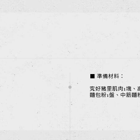
■ 準備材料：
究好豬里肌肉1塊、
麵包粉1盤、中筋麵