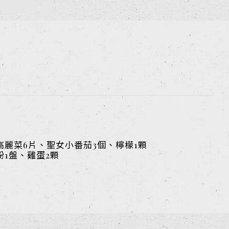
高麗菜6片、聖女小番茄3個、檸檬1顆
粉1盤、雞蛋2顆