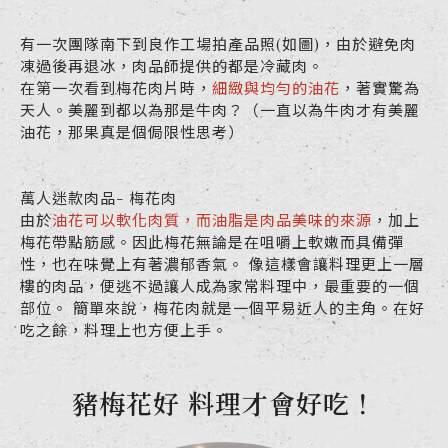
有一次團隊南下到良作工場拍產品照(如圖)，由於避免肉
凍過後再退冰，肉品師提供的都是冷藏肉。
在第一次看到梅花肉片時，
細緻與均勻的油花
，著實驚為
天人。美麗到都以為那是牛肉？（一直以為牛肉才有美麗
油花，那果真是個侷限性思考）
萬人迷款肉品- 梅花肉
由於
油花可以軟化肉質，而油脂是肉品美味的來源
，加上
梅花帶點筋感。因此梅花無論是在咀嚼上軟嫩而具備彈
性，也在味覺上有著濃郁香氣。 像這樣會讓料理更上一層
樓的肉品，便逃不過讓人成為家常料理中，最重要的一個
部位。 簡單來說，梅花肉就是一個平易近人的主角。在好
吃之餘，料理上也方便上手。
豬梅花好 料理才會好吃！