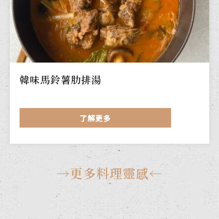
韓味馬鈴薯肋排湯
了解更多
→更多料理靈感←