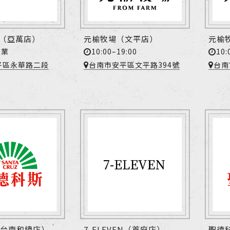
EN（亞萬店）
元榆牧場（文平店）
元榆
營業
10:00–19:00
10:
平區永華路二段
台南市安平區文平路394號
台南
台南和緯店）
7-ELEVEN（首府店）
聖德