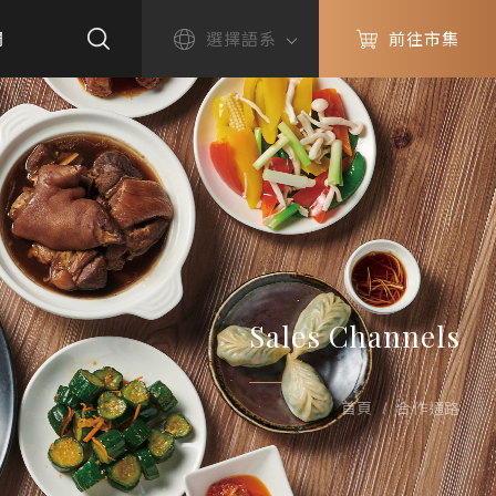
們
選擇語系
前往市集
Sales Channels
首頁
合作通路