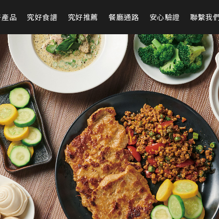
好產品
究好食譜
究好推薦
餐廳通路
安心驗證
聯繫我