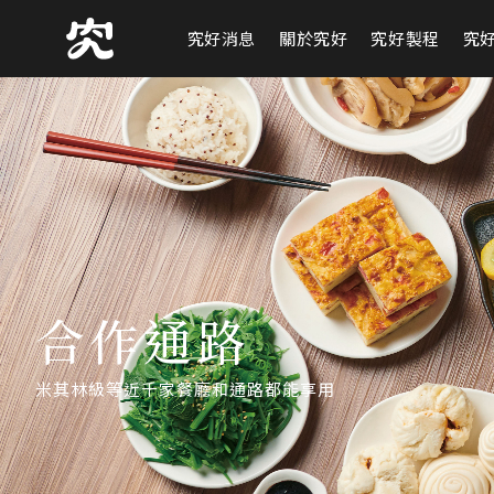
究好消息
關於究好
究好製程
究
合作通路
米其林級等近千家餐廳和通路都能享用