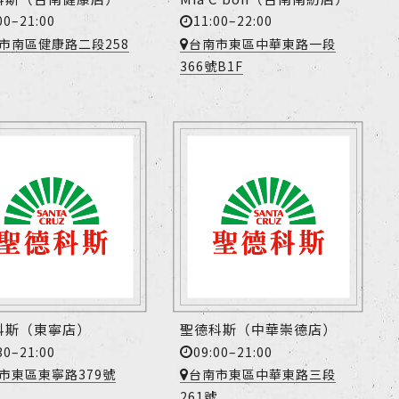
00–21:00
11:00–22:00
市南區健康路二段258
台南市東區中華東路一段
366號B1F
科斯（東寧店）
聖德科斯（中華崇德店）
30–21:00
09:00–21:00
市東區東寧路379號
台南市東區中華東路三段
261號