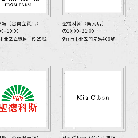
牧場（台南立賢店）
聖德科斯（開元店）
00–19:00
10:00–21:00
市北區立賢路一段25號
台南市北區開元路408號
科斯（台南健康店）
Mia C'bon（台南南紡店）