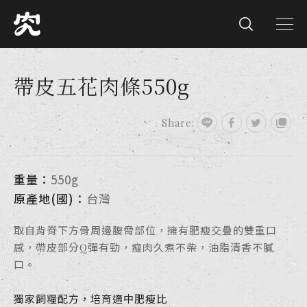
帶皮五花肉條550g
Share:
重量：
550g
原產地(國)：
台灣
取自背脊下方骨周邊腹脅部位，擁有肥瘦交疊的雙重口
感，帶皮部分Q彈有勁，瘦肉久煮不柴，油脂清香不膩
口。
獨家飼糧配方，培育適中肥瘦比