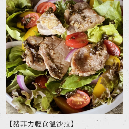
【豬菲力輕食溫沙拉】