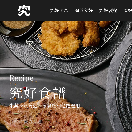
究好消息
關於究好
究好製程
究
Recipe
究好食譜
米其林級等近千家餐廳和通路選用
首頁
究好食譜