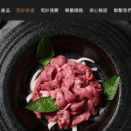
好產品
究好食譜
究好推薦
餐廳通路
安心驗證
聯繫我